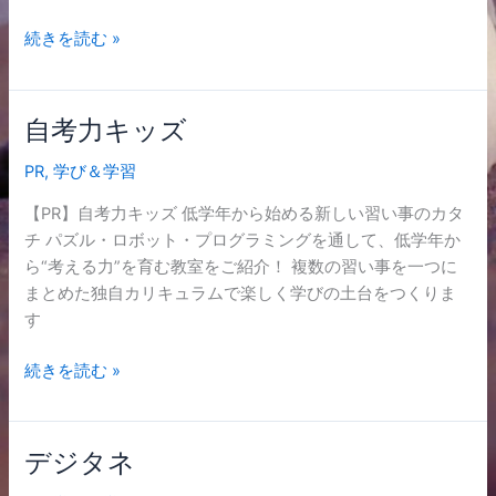
続きを読む »
自考力キッズ
自
考
PR
,
学び＆学習
力
キ
【PR】自考力キッズ 低学年から始める新しい習い事のカタ
ッ
チ パズル・ロボット・プログラミングを通して、低学年か
ズ
ら“考える力”を育む教室をご紹介！ 複数の習い事を一つに
まとめた独自カリキュラムで楽しく学びの土台をつくりま
す
続きを読む »
デジタネ
デ
ジ