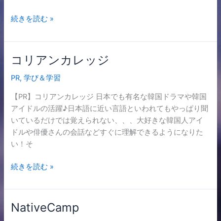
続きを読む »
コリアンカレッジ
コ
リ
PR
,
学び＆学習
ア
ン
【PR】コリアンカレッジ 日本でも有名な韓国ドラマや韓国
カ
アイドルの活躍♪日本語に近い言語といわれてもやっぱり聞
レ
いているだけでは覚えられない、、、大好きな韓国人アイ
ッ
ドルや俳優さんの会話などすぐに理解できるようになりた
ジ
い！そ
続きを読む »
NativeCamp
NativeCamp