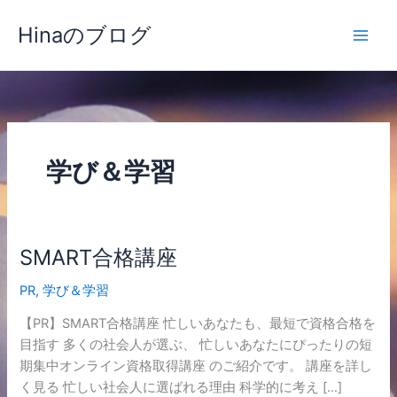
内
Hinaのブログ
容
を
ス
キ
ッ
プ
学び＆学習
SMART合格講座
SMART
合
PR
,
学び＆学習
格
講
【PR】SMART合格講座 忙しいあなたも、最短で資格合格を
座
目指す 多くの社会人が選ぶ、 忙しいあなたにぴったりの短
期集中オンライン資格取得講座 のご紹介です。 講座を詳し
く見る 忙しい社会人に選ばれる理由 科学的に考え […]