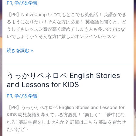
PR
,
学び＆学習
【PR】NativeCamp いつでもどこでも英会話！ 英語ができ
るようになりたい！そんな方は必見！ 英会話と聞くと、ど
うしてもレッスン費が高く諦めてしまう人も多いのではな
いでしょうか？そんな方に嬉しいオンラインレッスン
続きを読む »
うっかりペネロペ English Stories
う
っ
and Lessons for KIDS
か
PR
,
学び＆学習
り
ペ
【PR】うっかりペネロペ English Stories and Lessons for
ネ
KIDS 幼児英語を考えている方必見！ ”楽しく” ”夢中にな
ロ
れる” 英語学習をしませんか？ 詳細はこちら 英語を習わせ
ペ
たいけど・
English