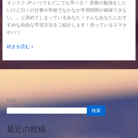
ス
オンスク.JP いつでもどこでも学べる！ 資格の勉強をした
ク.JP※
いけど日々の仕事や学校でなかなか学習時間が確保できな
い。。と諦めてしまっているあなた！そんなあなたにおす
すめな自由な学習方法をご紹介します！持っているスマホ
やパソ
続きを読む »
検索
検索
最近の投稿