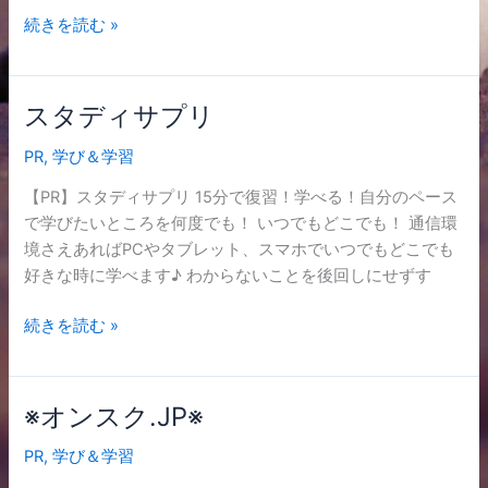
Stories
続きを読む »
and
Lessons
for
スタディサプリ
ス
KIDS
タ
PR
,
学び＆学習
デ
ィ
【PR】スタディサプリ 15分で復習！学べる！自分のペース
サ
で学びたいところを何度でも！ いつでもどこでも！ 通信環
プ
境さえあればPCやタブレット、スマホでいつでもどこでも
リ
好きな時に学べます♪ わからないことを後回しにせずす
続きを読む »
※オンスク.JP※
※
オ
PR
,
学び＆学習
ン