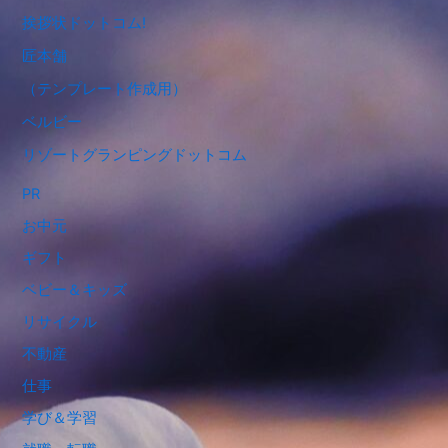
挨拶状ドットコム!
匠本舗
（テンプレート作成用）
ベルビー
リゾートグランピングドットコム
PR
お中元
ギフト
ベビー＆キッズ
リサイクル
不動産
仕事
学び＆学習