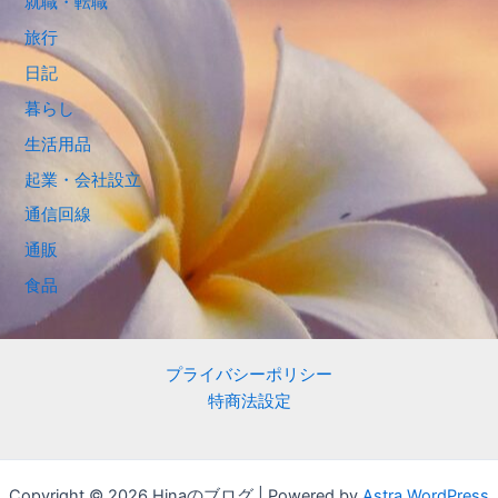
就職・転職
旅行
日記
暮らし
生活用品
起業・会社設立
通信回線
通販
食品
プライバシーポリシー
特商法設定
Copyright © 2026 Hinaのブログ | Powered by
Astra WordPress