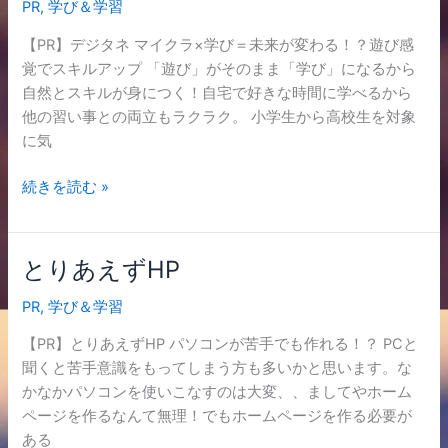
PR
,
学び＆学習
タ
ネ
【PR】デジタネ マイクラ×学び＝未来が変わる！？遊び感
覚でスキルアップ 「遊び」がそのまま「学び」になるから
自然とスキルが身につく！自宅で好きな時間に学べるから
他の習い事との両立もラクラク。 小学生から高校生を対象
に気
続きを読む »
とりあえずHP
と
り
PR
,
学び＆学習
あ
え
【PR】とりあえずHP パソコンが苦手でも作れる！？ PCと
ず
聞くと苦手意識をもってしまう方も多いかと思います。な
HP
かなかパソコンを使いこなすのは大変、、ましてやホーム
ページを作るなんて無理！でもホームページを作る必要が
ある