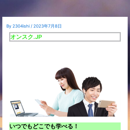
内
容
を
ス
By
2304ishi
/
2023年7月8日
キ
オンスク.JP
ッ
プ
いつでもどこでも学べる！