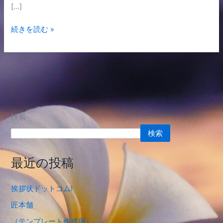
[…]
続きを読む »
検索
検索
最近の投稿
挨拶状ドットコム!
匠本舗
（テンプレート作成用）