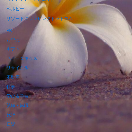
ベルビー
リゾートグランピングドットコム
PR
お中元
ギフト
ベビー＆キッズ
リサイクル
不動産
仕事
学び＆学習
就職・転職
旅行
日記