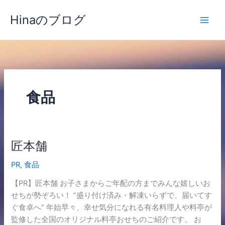
内
Hinaのブログ
容
を
ス
キ
ッ
プ
食品
匠本舗
匠
本
PR
,
食品
舗
【PR】匠本舗 お子さまからご年配の方までみんな嬉しいお
せちが勢ぞろい！ ”盛り付け済み・解凍いらずで、届いてす
ぐ食卓へ” 年始早々、幸せ気分になれる有名料理人や料亭が
監修した全国のオリジナル料亭おせちのご紹介です。 お