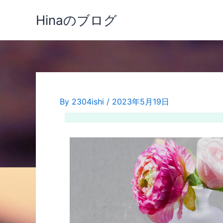
内
Hinaのブログ
容
を
ス
キ
ッ
プ
By
2304ishi
/
2023年5月19日