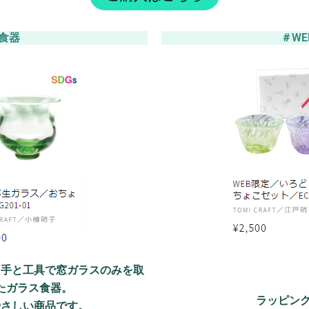
た食器
＃W
、手と工具で窓ガラスのみを取
たガラス食器。
ラッピン
やさしい商品です。