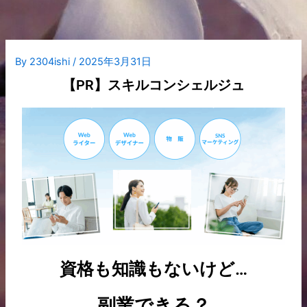
内
容
を
ス
By
2304ishi
/
2025年3月31日
キ
【PR】スキルコンシェルジュ
ッ
プ
資格も知識もないけど…
副業できる？