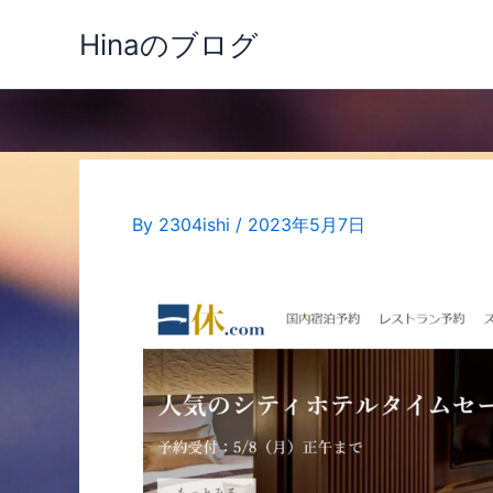
内
Hinaのブログ
容
を
ス
キ
ッ
プ
By
2304ishi
/
2023年5月7日